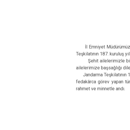
İl Emniyet Müdürümüz Say
Teşkilatının 187. kuruluş 
Şehit ailelerimizle bir a
ailelerimize başsağlığı dile
Jandarma Teşkilatının 187
fedakârca görev yapan tüm
rahmet ve minnetle andı.