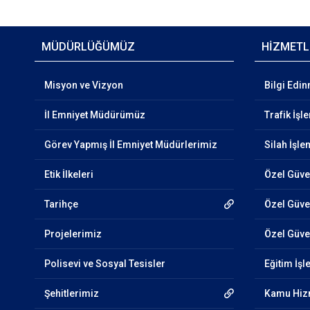
MÜDÜRLÜĞÜMÜZ
HİZMETL
Misyon ve Vizyon
Bilgi Edi
İl Emniyet Müdürümüz
Trafik İşl
Görev Yapmış İl Emniyet Müdürlerimiz
Silah İşle
Etik İlkeleri
Özel Güve
Tarihçe
Özel Güven
Projelerimiz
Özel Güven
Polisevi ve Sosyal Tesisler
Eğitim İşl
Şehitlerimiz
Kamu Hizm