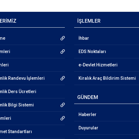
ERİMİZ
İŞLEMLER
nme
İhbar
emleri
EDS Noktaları
mleri
e-Devlet Hizmetleri
nlik Randevu İşlemleri
Kiralık Araç Bildirim Sistemi
lik Ders Ücretleri
GÜNDEM
lik Bilgi Sistemi
Haberler
emleri
Duyurular
et Standartları