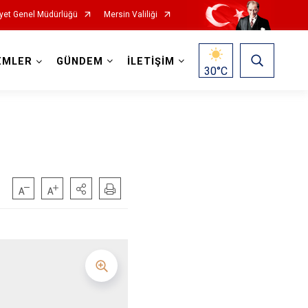
yet Genel Müdürlüğü
Mersin Valiliği
EMLER
GÜNDEM
İLETİŞİM
30
°C