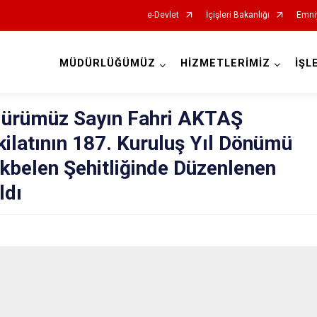
e-Devlet
İçişleri Bakanlığı
Emni
MÜDÜRLÜĞÜMÜZ
HİZMETLERİMİZ
İŞL
İl Emniyet Müdürlükleri
dürümüz Sayın Fahri AKTAŞ
ilatının 187. Kuruluş Yıl Dönümü
belen Şehitliğinde Düzenlenen
ldı